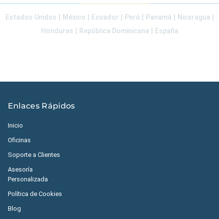
Estados Unidos
|
México
|
Ecuador
|
Perú
|
Panamá
|
Nicaragua
|
Honduras
|
República Dominicana
|
España
Enlaces Rápidos
Inicio
Oficinas
Soporte a Clientes
Asesoría
Personalizada
Política de Cookies
Blog