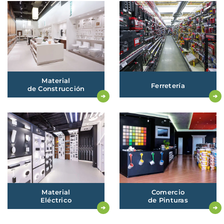
Material
Ferretería
d
E Construcción
Material
Comercio
Eléctrico
de
Pinturas