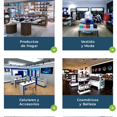
Productos
Vestido
de
Hogar
y
Moda
Celulares
y
Cosméticos
Accesorios
y
Belleza