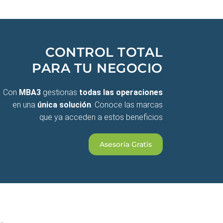
CONTROL TOTAL
PARA TU NEGOCIO
Con
MBA3
gestionas
todas las operaciones
en una
única solución
. Conoce las marcas
que ya acceden a estos beneficios
Asesoría Gratis