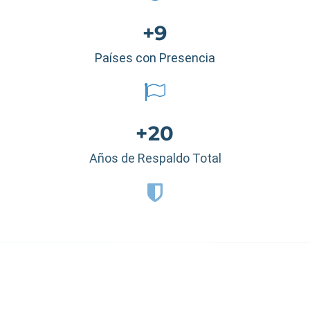
+9
Países con Presencia
+20
Años de Respaldo Total
Estados Unidos
|
México
|
Ecuador
|
Perú
|
Panamá
|
Nicaragua
|
Honduras
|
República Dominicana
|
España